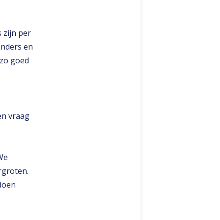
 zijn per
 anders en
 zo goed
en vraag
We
rgroten.
 doen