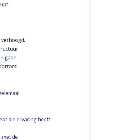
aupt
s verhoogd.
tructuur
en gaan
 Kortom:
helemaal
bt die ervaring heeft
n met de