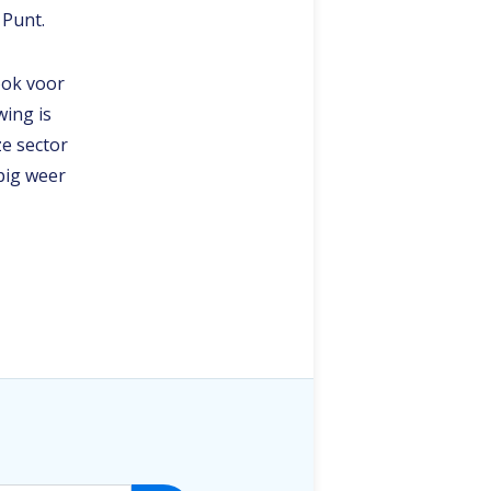
 Punt.
ook voor
ing is
e sector
pig weer