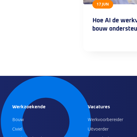
17 JUN
Hoe AI de werkv
bouw ondersteu
Werkzoekende
Vacatures
Bouw
Werkvoorbereider
Civiel
Uitvoerder