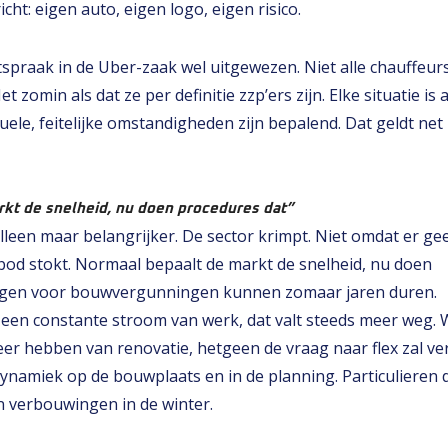
icht: eigen auto, eigen logo, eigen risico.
tspraak in de Uber-zaak wel uitgewezen. Niet alle chauffeurs
t zomin als dat ze per definitie zzp’ers zijn. Elke situatie is
uele, feitelijke omstandigheden zijn bepalend. Dat geldt net
kt de snelheid, nu doen procedures dat”
lleen maar belangrijker. De sector krimpt. Niet omdat er ge
bod stokt. Normaal bepaalt de markt de snelheid, nu doen
agen voor bouwvergunningen kunnen zomaar jaren duren.
en constante stroom van werk, dat valt steeds meer weg. 
r hebben van renovatie, hetgeen de vraag naar flex zal ve
dynamiek op de bouwplaats en in de planning. Particulieren
n verbouwingen in de winter.