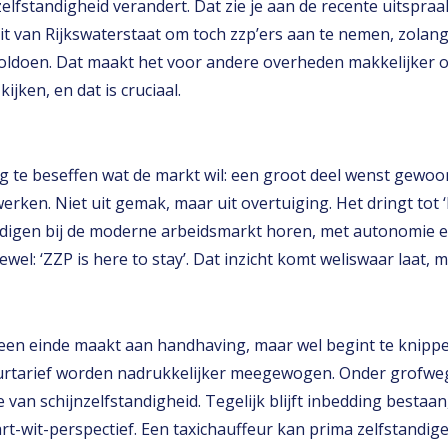
lfstandigheid verandert. Dat zie je aan de recente uitspraa
it van Rijkswaterstaat om toch zzp’ers aan te nemen, zolang
oldoen. Dat maakt het voor andere overheden makkelijker 
jken, en dat is cruciaal.
ring te beseffen wat de markt wil: een groot deel wenst gewoo
 werken. Niet uit gemak, maar uit overtuiging. Het dringt tot 
ndigen bij de moderne arbeidsmarkt horen, met autonomie 
el: ‘ZZP is here to stay’. Dat inzicht komt weliswaar laat, m
 geen einde maakt aan handhaving, maar wel begint te knippe
uurtarief worden nadrukkelijker meegewogen. Onder grofwe
e van schijnzelfstandigheid. Tegelijk blijft inbedding bestaa
t-wit-perspectief. Een taxichauffeur kan prima zelfstandige 