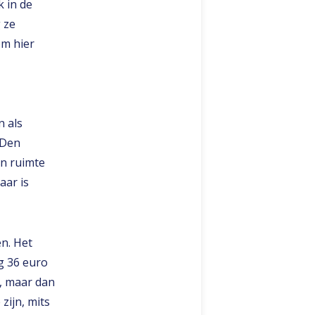
k in de
 ze
om hier
n als
‘Den
en ruimte
aar is
n. Het
g 36 euro
n, maar dan
zijn, mits