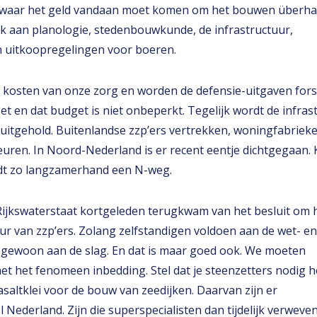
g waar het geld vandaan moet komen om het bouwen überh
k aan planologie, stedenbouwkunde, de infrastructuur,
n uitkoopregelingen voor boeren.
de kosten van onze zorg en worden de defensie-uitgaven for
t en dat budget is niet onbeperkt. Tegelijk wordt de infras
itgehold. Buitenlandse zzp’ers vertrekken, woningfabriek
 deuren. In Noord-Nederland is er recent eentje dichtgegaan.
dt zo langzamerhand een N-weg.
 Rijkswaterstaat kortgeleden terugkwam van het besluit om 
ur van zzp’ers. Zolang zelfstandigen voldoen aan de wet- en
gewoon aan de slag. En dat is maar goed ook. We moeten
 het fenomeen inbedding. Stel dat je steenzetters nodig he
saltklei voor de bouw van zeedijken. Daarvan zijn er
el Nederland. Zijn die superspecialisten dan tijdelijk verweve