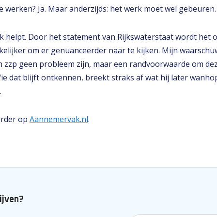
e werken? Ja. Maar anderzijds: het werk moet wel gebeuren.
k helpt. Door het statement van Rijkswaterstaat wordt het 
lijker om er genuanceerder naar te kijken. Mijn waarschuw
 en zzp geen probleem zijn, maar een randvoorwaarde om dez
e dat blijft ontkennen, breekt straks af wat hij later wanho
.
erder op
Aannemervak.nl
.
lijven?