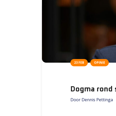
23 FEB
OPINIE
Dogma rond s
Door Dennis Pettinga