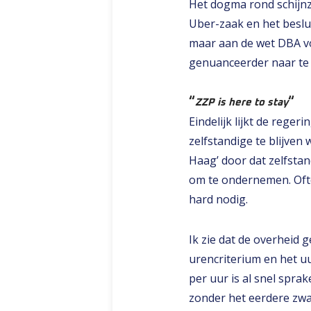
Het dogma rond schijnze
Uber-zaak en het beslu
maar aan de wet DBA v
genuanceerder naar te ki
“
“
ZZP is here to stay
Eindelijk lijkt de rege
zelfstandige te blijven
Haag’ door dat zelfsta
om te ondernemen. Oftew
hard nodig.
Ik zie dat de overheid
urencriterium en het 
per uur is al snel sprak
zonder het eerdere zwar