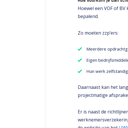
Hoe voorkom je dan schi
Hoewel een VOF of BV k
bepalend.
Zo moeten zzp’ers:
Meerdere opdrachtg
Eigen bedrijfsmiddel
Hun werk zelfstandig
Daarnaast kan het lang
projectmatige afspraken
Er is naast de richtlijn
werknemersverzekeringe
de website van het
UW