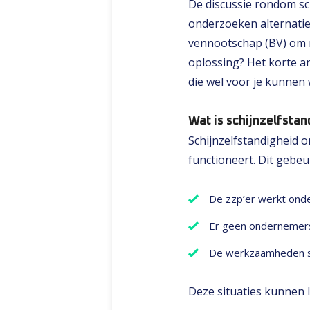
De discussie rondom sch
onderzoeken alternatie
vennootschap (BV) om m
oplossing? Het korte an
die wel voor je kunnen
Wat is schijnzelfsta
Schijnzelfstandigheid 
functioneert. Dit gebe
De zzp’er werkt ond
Er geen ondernemersr
De werkzaamheden struc
Deze situaties kunnen l