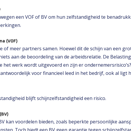
n
rwegen een VOF of BV om hun zelfstandigheid te benadrukk
erkingen.
ma (VOF)
e of meer partners samen. Hoewel dit de schijn van een g
iets aan de beoordeling van de arbeidsrelatie. De Belasting
oe het werk wordt uitgevoerd en zijn er ondernemersrisico’s
ntwoordelijk voor financieel leed in het bedrijf, ook al ligt
tandigheid blijft schijnzelfstandigheid een risico​.
(BV)
V kan voordelen bieden, zoals beperkte persoonlijke aanspr
insten. Toch biedt een BV geen garantie tegen schijnzelfsta