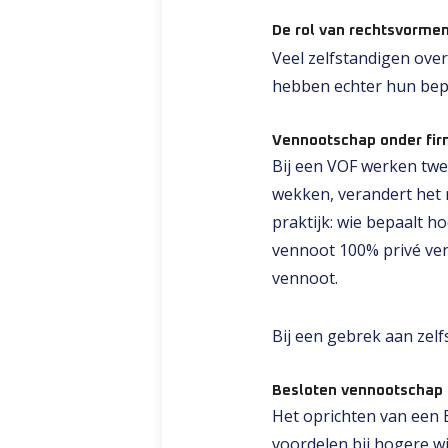
De rol van rechtsvorme
Veel zelfstandigen ove
hebben echter hun bep
Vennootschap onder fir
Bij een VOF werken twe
wekken, verandert het n
praktijk: wie bepaalt h
vennoot 100% privé vera
vennoot.
Bij een gebrek aan zelfs
Besloten vennootschap 
Het oprichten van een B
voordelen bij hogere w