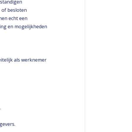
lfstandigen
 of besloten
men echt een
hting en mogelijkheden
itelijk als werknemer
.
evers​.