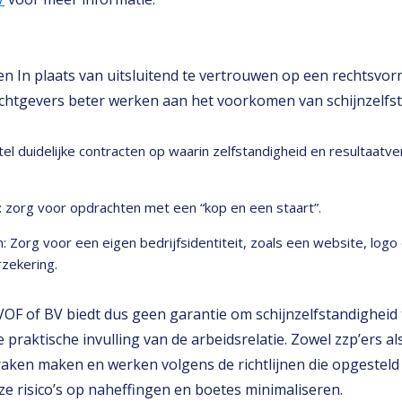
en In plaats van uitsluitend te vertrouwen op een rechtsvo
chtgevers beter werken aan het voorkomen van schijnzelfst
el duidelijke contracten op waarin zelfstandigheid en resultaatv
 zorg voor opdrachten met een “kop en een staart”.
: Zorg voor een eigen bedrijfsidentiteit, zoals een website, logo
ekering​​.
VOF of BV biedt dus geen garantie om schijnzelfstandighei
 praktische invulling van de arbeidsrelatie. Zowel zzp’ers a
raken maken en werken volgens de richtlijnen die opgesteld
e risico’s op naheffingen en boetes minimaliseren.