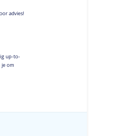
oor advies!
dig up-to-
n je om