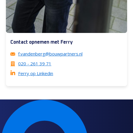
Contact opnemen met Ferry
f.vandenberg@bouwpartners.nl
020 - 261 39 71
Ferry op Linkedin