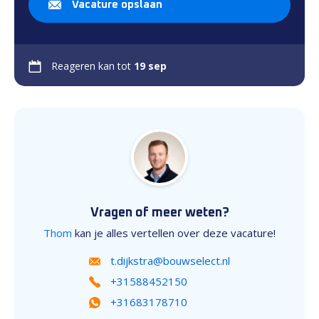
Vacature opslaan
Reageren kan tot
19 sep
Vragen of meer weten?
Thom
kan je alles vertellen over deze vacature!
t.dijkstra@bouwselect.nl
+31588452150
+31683178710