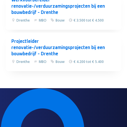
Werkvoorbereider
renovatie-/verduurzamingsprojecten bij een
bouwbedrijf - Drenthe
Drenthe
MBO
Bouw
€ 3.500 tot € 4.500
Projectleider
renovatie-/verduurzamingsprojecten bij een
bouwbedrijf - Drenthe
Drenthe
MBO
Bouw
€ 4.200 tot € 5.400