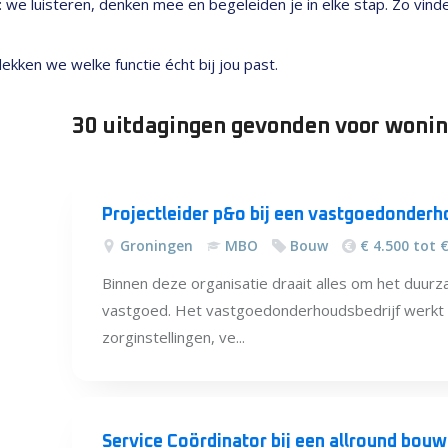
nt: we luisteren, denken mee en begeleiden je in elke stap. Zo vin
kken we welke functie écht bij jou past.
30 uitdagingen
gevonden
voor wonin
Alle
vacatures
Projectleider p&o bij een vastgoedonderh
Groningen
MBO
Bouw
€ 4.500 tot 
Binnen deze organisatie draait alles om het duu
vastgoed. Het vastgoedonderhoudsbedrijf werkt 
zorginstellingen, ve...
Service Coördinator bij een allround bouw