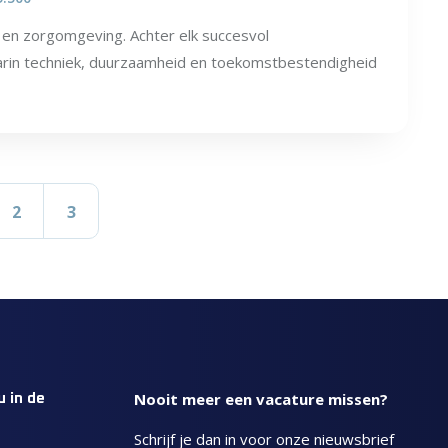
en zorgomgeving. Achter elk succesvol
arin techniek, duurzaamheid en toekomstbestendigheid
2
3
Nooit meer een vacature missen?
u in de
Schrijf je dan in voor onze nieuwsbrief