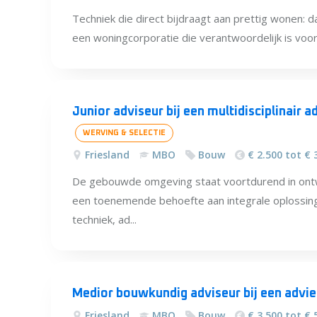
Techniek die direct bijdraagt aan prettig wonen: da
een woningcorporatie die verantwoordelijk is voo
Junior adviseur bij een multidisciplinair a
WERVING & SELECTIE
Friesland
MBO
Bouw
€ 2.500 tot € 
De gebouwde omgeving staat voortdurend in ontw
een toenemende behoefte aan integrale oplossin
techniek, ad...
Medior bouwkundig adviseur bij een advies
Friesland
MBO
Bouw
€ 3.500 tot € 