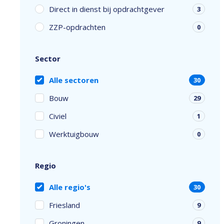
Direct in dienst bij opdrachtgever
3
ZZP-opdrachten
0
Sector
Alle sectoren
30
Bouw
29
Civiel
1
Werktuigbouw
0
Regio
Alle regio's
30
Friesland
9
Groningen
9