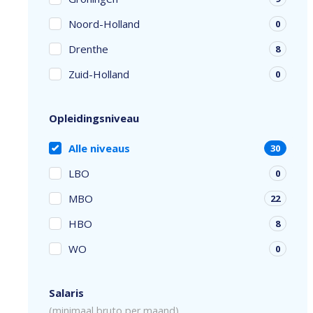
Noord-Holland
0
Drenthe
8
Zuid-Holland
0
Opleidingsniveau
Alle niveaus
30
LBO
0
MBO
22
HBO
8
WO
0
Salaris
(minimaal bruto per maand)