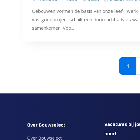
Gebouwen vormen de basis van onze leef-, werk- 
vastgoedproject schuilt een doordacht advies wa
samenkomen. Voo...
1
Vacatures bij jo
Over Bouwselect
buurt
Over Bouwselect