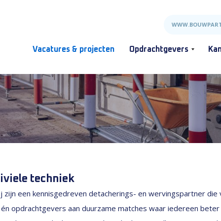
WWW.BOUWPART
Vacatures & projecten
Opdrachtgevers
Kan
iviele techniek
j zijn een kennisgedreven detacherings- en wervingspartner die v
s én opdrachtgevers aan duurzame matches waar iedereen beter