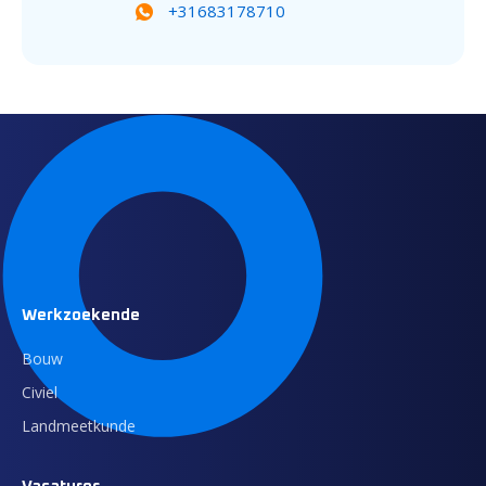
+31683178710
Werkzoekende
Bouw
Civiel
Landmeetkunde