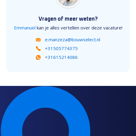
Vragen of meer weten?
Emmanuel
kan je alles vertellen over deze vacature!
e.manzeza@bouwselect.nl
+31505774375
+31615214086