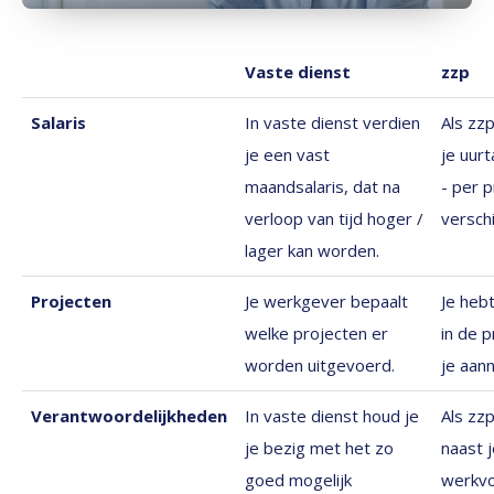
Vaste dienst
zzp
Salaris
In vaste dienst verdien
Als zzp
je een vast
je uurt
maandsalaris, dat na
- per p
verloop van tijd hoger /
verschi
lager kan worden.
Projecten
Je werkgever bepaalt
Je hebt
welke projecten er
in de p
worden uitgevoerd.
je aan
Verantwoordelijkheden
In vaste dienst houd je
Als zz
je bezig met het zo
naast j
goed mogelijk
werkvo