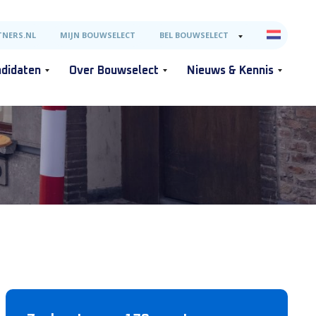
NERS.NL
MIJN BOUWSELECT
BEL BOUWSELECT
didaten
Over Bouwselect
Nieuws & Kennis