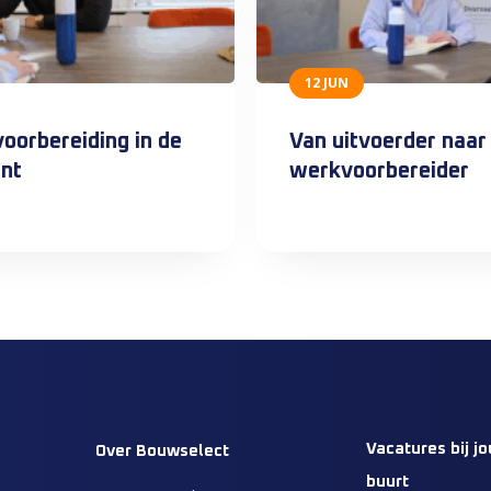
12 JUN
oorbereiding in de
Van uitvoerder naar
nt
werkvoorbereider
Vacatures bij jo
Over Bouwselect
buurt