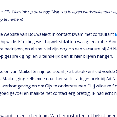
n Gijs Wensink op de vraag: “Wat zou je tegen werkzoekenden ze
p te nemen?.”
de website van Bouwselect in contact kwam met consultant
 hij wilde. Eén ding wist hij wel: stilzitten was geen optie. B
 bedrijven, en al snel viel zijn oog op een vacature bij Ad N
p gesprek ging, en uiteindelijk ben ik hier blijven hangen.”
kelen van Maikel én zijn persoonlijke betrokkenheid voelde G
Maikel ging zelfs mee naar het sollicitatiegesprek bij Ad 
e werkomgeving en om Gijs te ondersteunen. “Hij wilde zelf 
goed gevoel en maakte het contact erg prettig. Ik had echt he
olwaardig mee in het team. Van betonstorten tot bekistingen