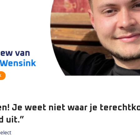
K
! Je weet niet waar je terechtk
 uit.”
elect