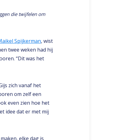
ggen die twijfelen om
Maikel Spijkerman
, wist
innen twee weken had hij
ooren. “Dit was het
ijs zich vanaf het
Nooren om zelf een
ook even zien hoe het
t idee dat er met mij
 maken, elke dag is