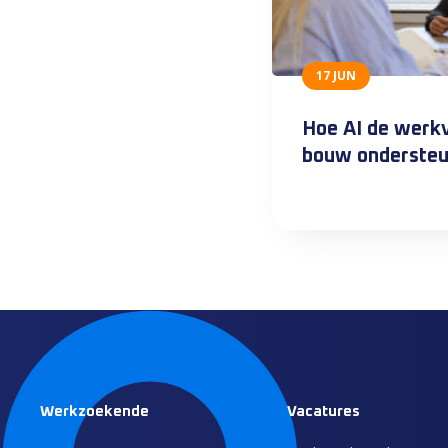
17 JUN
Hoe AI de werkv
bouw ondersteu
Werkzoekende
Vacatures