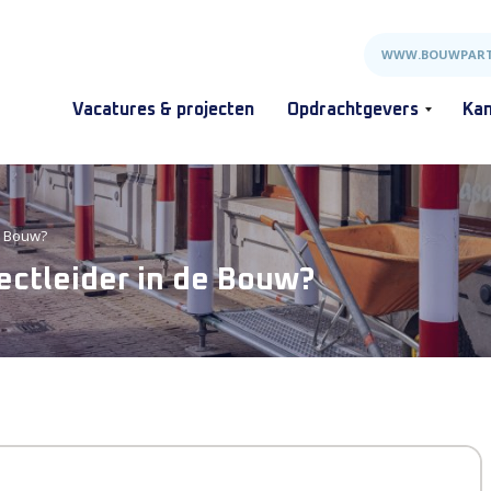
WWW.BOUWPART
Vacatures & projecten
Opdrachtgevers
Kan
de Bouw?
jectleider in de Bouw?