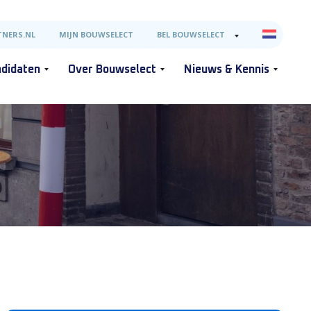
NERS.NL
MIJN BOUWSELECT
BEL BOUWSELECT
didaten
Over Bouwselect
Nieuws & Kennis