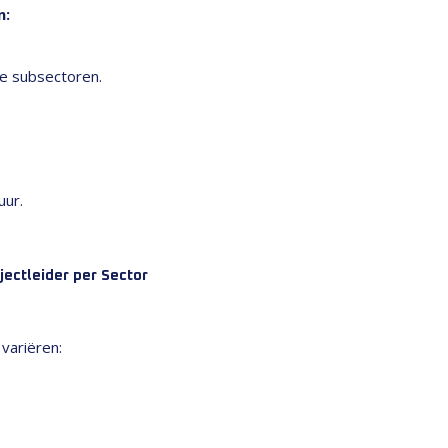
n:
ke subsectoren.
uur.
ectleider per Sector
variëren: