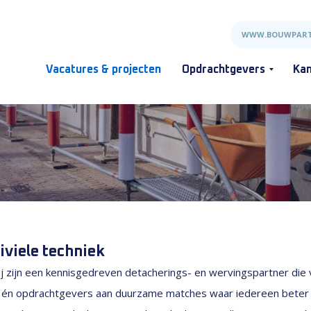
WWW.BOUWPART
Vacatures & projecten
Opdrachtgevers
Kan
iviele techniek
j zijn een kennisgedreven detacherings- en wervingspartner die v
s én opdrachtgevers aan duurzame matches waar iedereen beter