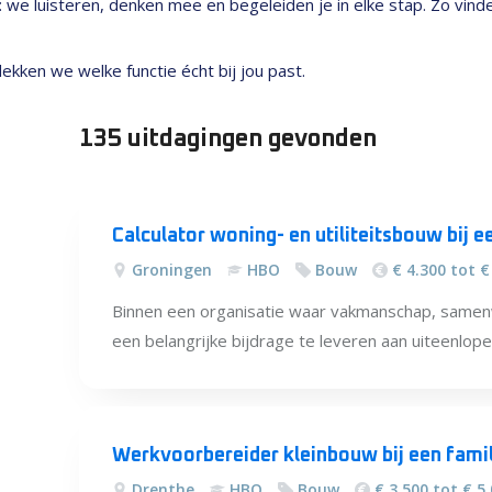
nt: we luisteren, denken mee en begeleiden je in elke stap. Zo vin
kken we welke functie écht bij jou past.
135 uitdagingen
gevonden
Alle
vacatures
Calculator woning- en utiliteitsbouw bij
Groningen
HBO
Bouw
€ 4.300 tot €
Binnen een organisatie waar vakmanschap, samenwer
een belangrijke bijdrage te leveren aan uiteenlope
Werkvoorbereider kleinbouw bij een fami
Drenthe
HBO
Bouw
€ 3.500 tot € 5