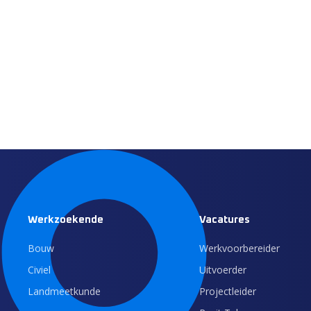
Werkzoekende
Vacatures
Bouw
Werkvoorbereider
Civiel
Uitvoerder
Landmeetkunde
Projectleider