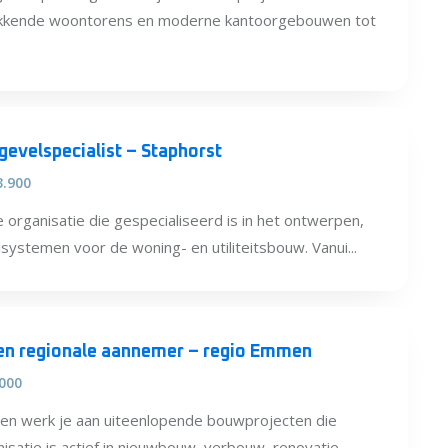
wekkende woontorens en moderne kantoorgebouwen tot
gevelspecialist – Staphorst
3.900
 organisatie die gespecialiseerd is in het ontwerpen,
ystemen voor de woning- en utiliteitsbouw. Vanui...
een regionale aannemer – regio Emmen
.000
men werk je aan uiteenlopende bouwprojecten die
isatie is actief in nieuwbouw, verbouw, renovatie,