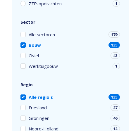
ZZP-opdrachten
1
Sector
Alle sectoren
179
Bouw
135
Civiel
43
Werktuigbouw
1
Regio
Alle regio's
135
Friesland
27
Groningen
46
Noord-Holland
12