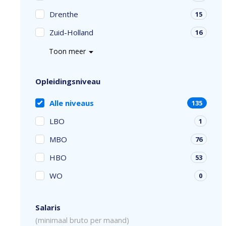
Drenthe
15
Zuid-Holland
16
Toon meer
Opleidingsniveau
Alle niveaus
135
LBO
1
MBO
76
HBO
53
WO
0
Salaris
(minimaal bruto per maand)