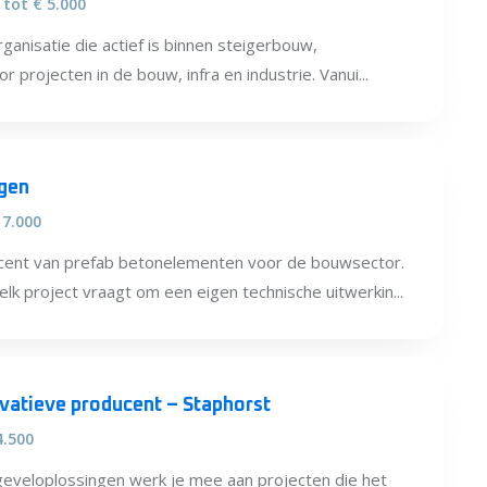
 tot € 5.000
ganisatie die actief is binnen steigerbouw,
r projecten in de bouw, infra en industrie. Vanui...
ngen
 7.000
ucent van prefab betonelementen voor de bouwsector.
lk project vraagt om een eigen technische uitwerkin...
vatieve producent – Staphorst
4.500
geveloplossingen werk je mee aan projecten die het