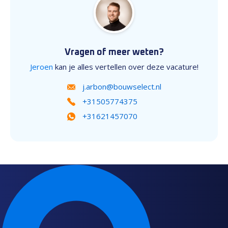
Vragen of meer weten?
Jeroen
kan je alles vertellen over deze vacature!
j.arbon@bouwselect.nl
+31505774375
+31621457070