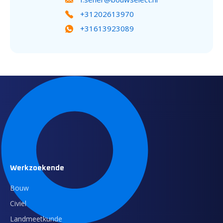
+31202613970
+31613923089
Werkzoekende
Bouw
Civiel
Landmeetkunde