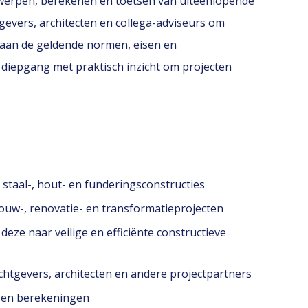
ntwerpen, berekenen en toetsen van uiteenlopende
evers, architecten en collega-adviseurs om
 aan de geldende normen, eisen en
e diepgang met praktisch inzicht om projecten
staal-, hout- en funderingsconstructies
ouw-, renovatie- en transformatieprojecten
eze naar veilige en efficiënte constructieve
chtgevers, architecten en andere projectpartners
n en berekeningen