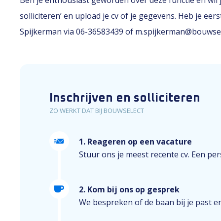
Ben je enthousiast geworden over deze functie en wil je
solliciteren’ en upload je cv of je gegevens. Heb je e
Spijkerman via 06-36583439 of m.spijkerman@bouwsele
Inschrijven en solliciteren
ZO WERKT DAT BIJ BOUWSELECT
1. Reageren op een vacature
Stuur ons je meest recente cv. Een perso
2. Kom bij ons op gesprek
We bespreken of de baan bij je past e