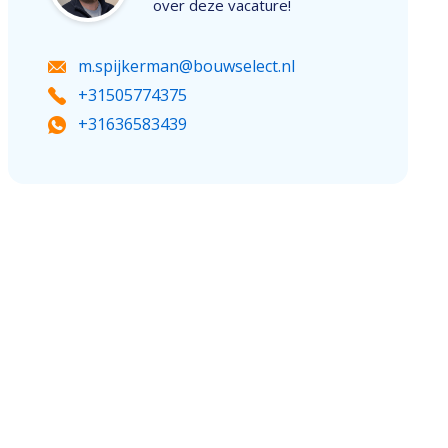
over deze vacature!
m.spijkerman@bouwselect.nl
+31505774375
+31636583439