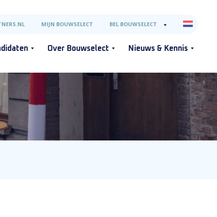
NERS.NL
MIJN BOUWSELECT
BEL BOUWSELECT
didaten
Over Bouwselect
Nieuws & Kennis