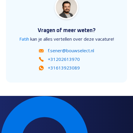
Vragen of meer weten?
Fatih
kan je alles vertellen over deze vacature!
f.sener@bouwselect.nl
+31202613970
+31613923089