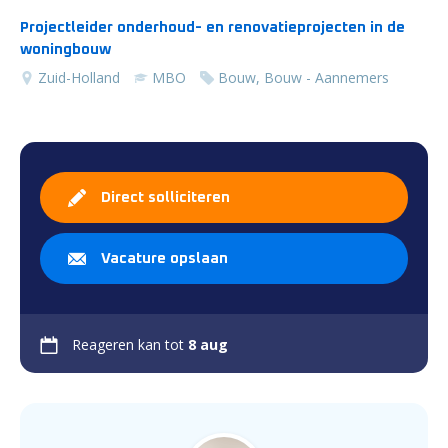
Projectleider onderhoud- en renovatieprojecten in de
woningbouw
Zuid-Holland
MBO
Bouw, Bouw - Aannemers
Direct solliciteren
Vacature opslaan
Reageren kan tot
8 aug