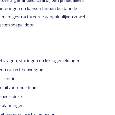
en afgehandeld. Daarbij ben je niet alleen
rbeteringen en kansen binnen bestaande
den en gestructureerde aanpak blijven zowel
ecten soepel door.
et vragen, storingen en lekkagemeldingen.
een correcte opvolging.
iënt in.
n uitvoerende teams.
eheert deze.
dsplanningen.
en uitgevoerde werkzaamheden.