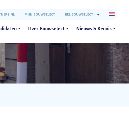
NERS.NL
MIJN BOUWSELECT
BEL BOUWSELECT
didaten
Over Bouwselect
Nieuws & Kennis