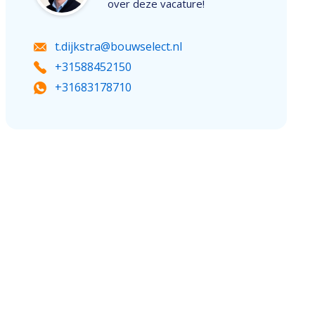
over deze vacature!
t.dijkstra@bouwselect.nl
+31588452150
+31683178710