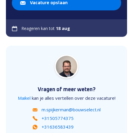
Vacature opslaan
Reageren kan tot
18 aug
Vragen of meer weten?
Maikel
kan je alles vertellen over deze vacature!
m.spijkerman@bouwselect.nl
+31505774375
+31636583439