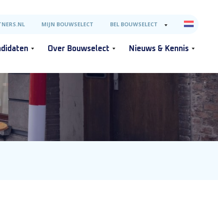
NERS.NL
MIJN BOUWSELECT
BEL BOUWSELECT
didaten
Over Bouwselect
Nieuws & Kennis