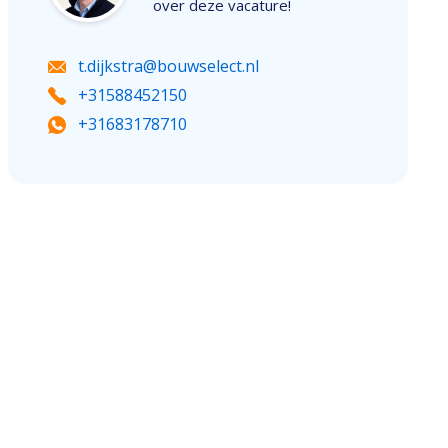
over deze vacature!
t.dijkstra@bouwselect.nl
+31588452150
+31683178710