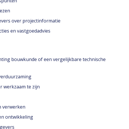
tspunten
iezen
evers over projectinformatie
cties en vastgoedadvies
hting bouwkunde of een vergelijkbare technische
n verduurzaming
or werkzaam te zijn
en verwerken
 en ontwikkeling
tgevers