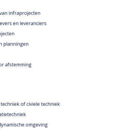
 van infraprojecten
evers en leveranciers
ojecten
en planningen
oor afstemming
echniek of civiele techniek
latietechniek
n dynamische omgeving