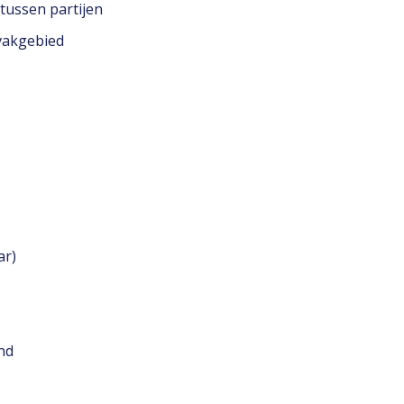
 tussen partijen
 vakgebied
ar)
nd