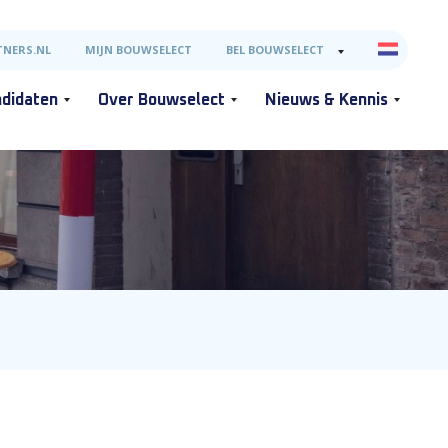
NERS.NL
MIJN BOUWSELECT
BEL BOUWSELECT
didaten
Over Bouwselect
Nieuws & Kennis