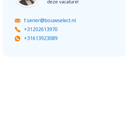
deze vacature!
f.sener@bouwselect.nl
+31202613970
+31613923089