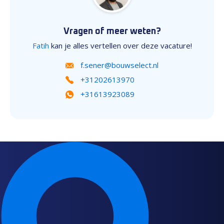
Vragen of meer weten?
Fatih
kan je alles vertellen over deze vacature!
f.sener@bouwselect.nl
+31202613970
+31613923089