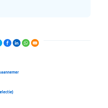
gsaannemer
jf (Werving & Selectie)