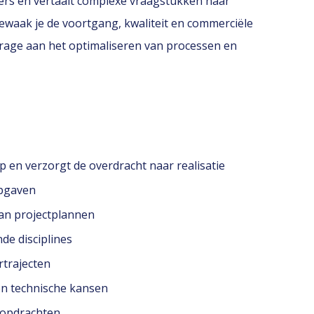
ders en vertaalt complexe vraagstukken naar
ewaak je de voortgang, kwaliteit en commerciële
jdrage aan het optimaliseren van processen en
 en verzorgt de overdracht naar realisatie
opgaven
van projectplannen
de disciplines
rtrajecten
en technische kansen
gopdrachten