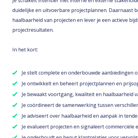
Je schakelt intensief met interne en externe stakehol
duidelijke en uitvoerbare projectplannen. Daarnaast b
haalbaarheid van projecten en lever je een actieve bi
projectresultaten.
In het kort:
Je stelt complete en onderbouwde aanbiedingen op
Je ontwikkelt en beheert projectplannen en prijs
Je bewaakt voortgang, kwaliteit en haalbaarheid 
Je coördineert de samenwerking tussen verschillen
Je adviseert over haalbaarheid en aanpak in tende
Je evalueert projecten en signaleert commerciële 
Je onderhoudt en benut klantrelaties voor vervol