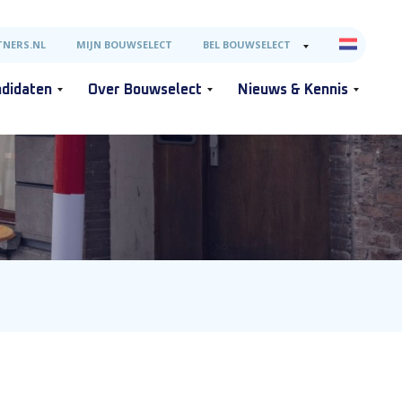
NERS.NL
MIJN BOUWSELECT
BEL BOUWSELECT
didaten
Over Bouwselect
Nieuws & Kennis