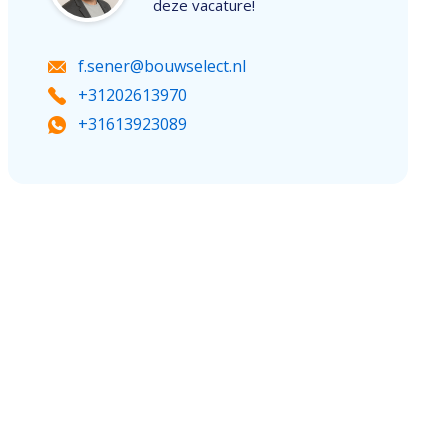
deze vacature!
f.sener@bouwselect.nl
+31202613970
+31613923089