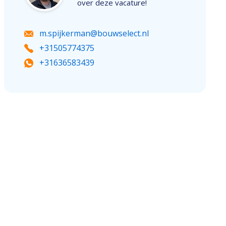
over deze vacature!
m.spijkerman@bouwselect.nl
+31505774375
+31636583439