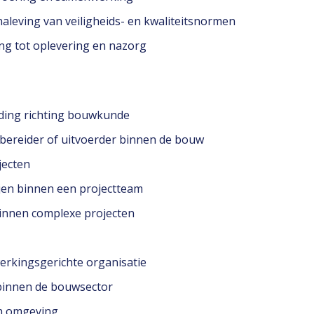
naleving van veiligheids- en kwaliteitsnormen
ding tot oplevering en nazorg
iding richting bouwkunde
orbereider of uitvoerder binnen de bouw
jecten
ijen binnen een projectteam
 binnen complexe projecten
werkingsgerichte organisatie
 binnen de bouwsector
en omgeving