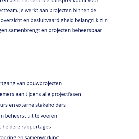
ën en bent het centrale aanspreekpunt voor
ctteam. Je werkt aan projecten binnen de
erzicht en besluitvaardigheid belangrijk zijn.
angen samenbrengt en projecten beheersbaar
oortgang van bouwprojecten
emers aan tijdens alle projectfasen
urs en externe stakeholders
ten beheerst uit te voeren
t heldere rapportages
itvoering en samenwerking