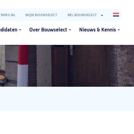
NERS.NL
MIJN BOUWSELECT
BEL BOUWSELECT
didaten
Over Bouwselect
Nieuws & Kennis