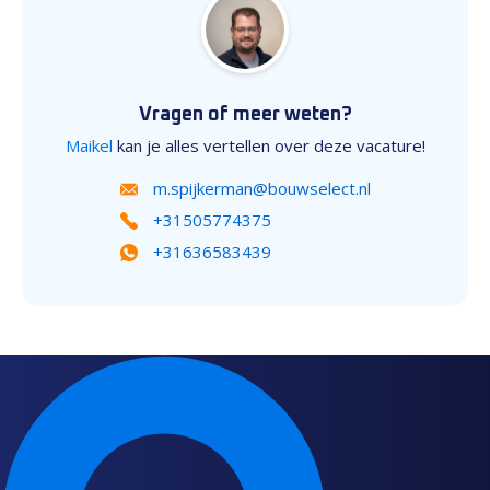
Vragen of meer weten?
Maikel
kan je alles vertellen over deze vacature!
m.spijkerman@bouwselect.nl
+31505774375
+31636583439