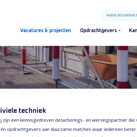
WWW.BOUWPART
Vacatures & projecten
Opdrachtgevers
Kan
iviele techniek
j zijn een kennisgedreven detacherings- en wervingspartner die v
s én opdrachtgevers aan duurzame matches waar iedereen beter