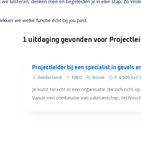
nt: we luisteren, denken mee en begeleiden je in elke stap. Zo vin
kken we welke functie écht bij jou past.
1 uitdaging
gevonden
voor Projectle
Alle
vacatures
Projectleider bij een specialist in gevels 
Gelderland
MBO
Bouw
€ 4.500 tot 
Je komt terecht in een organisatie die zich richt o
Vanuit een combinatie van vakmanschap, technisch