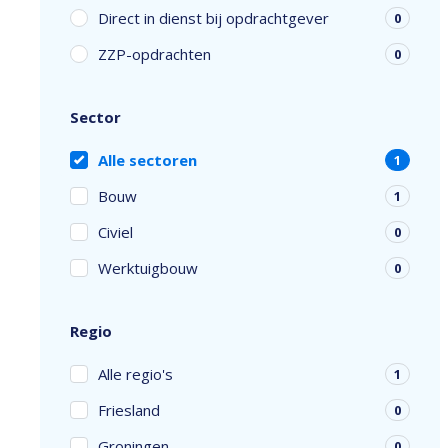
Direct in dienst bij opdrachtgever
0
ZZP-opdrachten
0
Sector
Alle sectoren
1
Bouw
1
Civiel
0
Werktuigbouw
0
Regio
Alle regio's
1
Friesland
0
Groningen
0