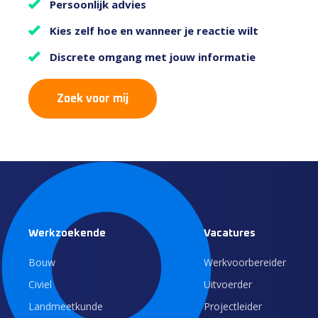
Persoonlijk advies
Kies zelf hoe en wanneer je reactie wilt
Discrete omgang met jouw informatie
Zoek voor mij
Werkzoekende
Vacatures
Bouw
Werkvoorbereider
Civiel
Uitvoerder
Landmeetkunde
Projectleider