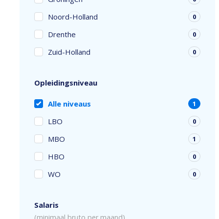
Noord-Holland
0
Drenthe
0
Zuid-Holland
0
Opleidingsniveau
Alle niveaus
1
LBO
0
MBO
1
HBO
0
WO
0
Salaris
(minimaal bruto per maand)