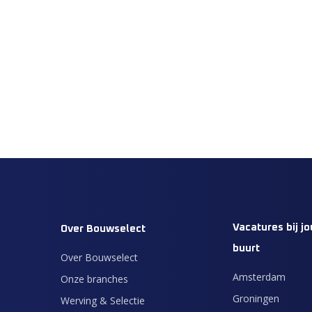
Vacatures bij jo
Over Bouwselect
buurt
Over Bouwselect
Amsterdam
Onze branches
Groningen
Werving & Selectie