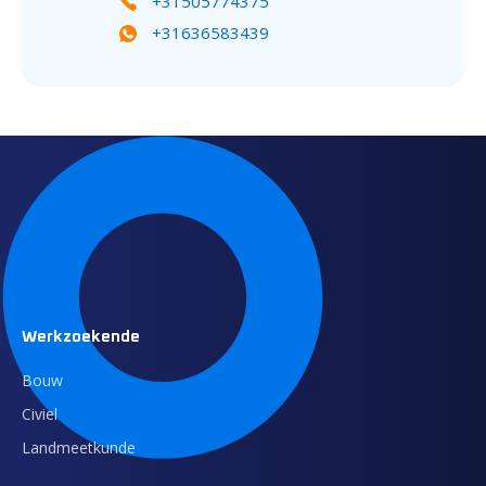
+31505774375
+31636583439
Werkzoekende
Bouw
Civiel
Landmeetkunde