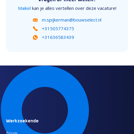
Maikel
kan je alles vertellen over deze vacature!
m.spijkerman@bouwselect.nl
+31505774375
+31636583439
Werkzoekende
Bouw