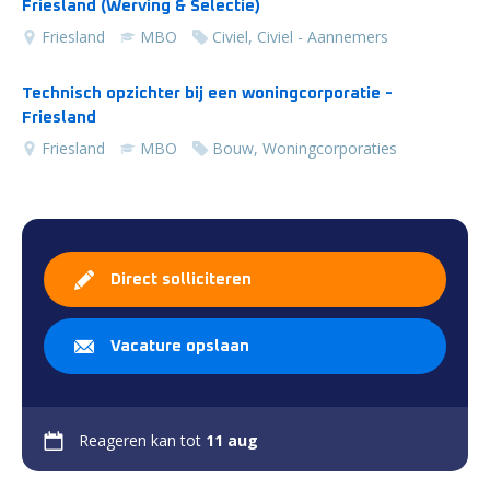
Friesland (Werving & Selectie)
Friesland
MBO
Civiel, Civiel - Aannemers
Technisch opzichter bij een woningcorporatie -
Friesland
Friesland
MBO
Bouw, Woningcorporaties
Direct solliciteren
Vacature opslaan
Reageren kan tot
11 aug