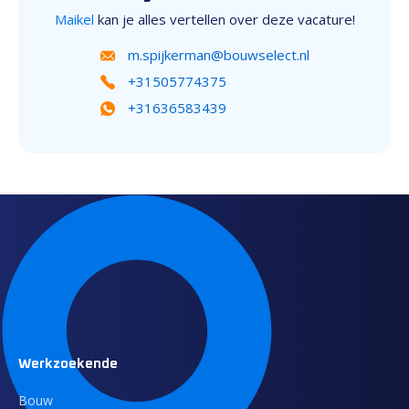
Maikel
kan je alles vertellen over deze vacature!
m.spijkerman@bouwselect.nl
+31505774375
+31636583439
Werkzoekende
Bouw