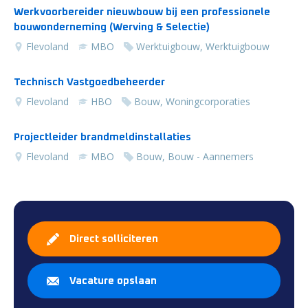
Werkvoorbereider nieuwbouw bij een professionele
bouwonderneming (Werving & Selectie)
Flevoland
MBO
Werktuigbouw, Werktuigbouw
Technisch Vastgoedbeheerder
Flevoland
HBO
Bouw, Woningcorporaties
Projectleider brandmeldinstallaties
Flevoland
MBO
Bouw, Bouw - Aannemers
Direct solliciteren
Vacature opslaan