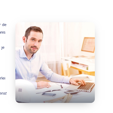
r de
nnis
 je
rlei
enst