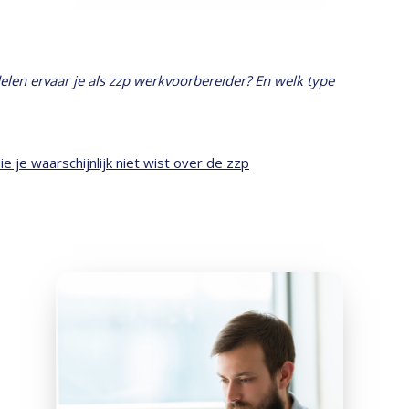
elen ervaar je als zzp werkvoorbereider? En welk type
je waarschijnlijk niet wist over de zzp