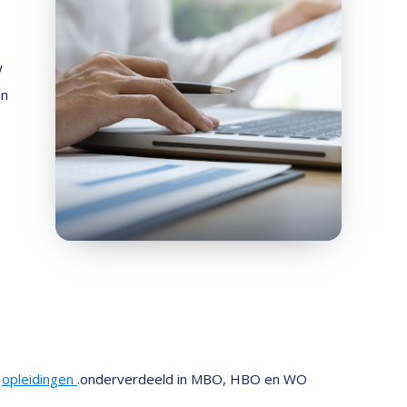
w
an
7
opleidingen
.onderverdeeld in MBO, HBO en WO