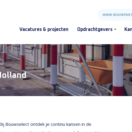
WWW.BOUWPART
Vacatures & projecten
Opdrachtgevers
Kan
nd
Holland
Bij Bouwselect ontdek je continu kansen in de