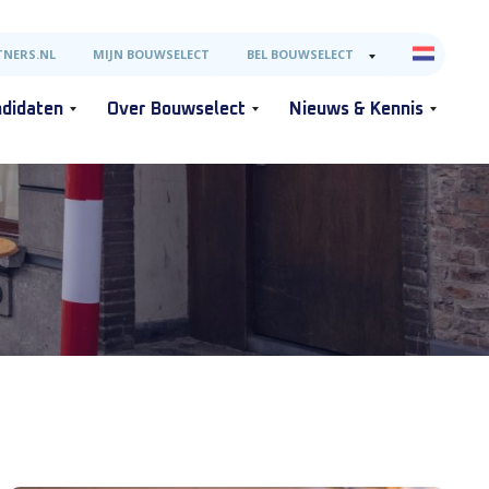
NERS.NL
MIJN BOUWSELECT
BEL BOUWSELECT
didaten
Over Bouwselect
Nieuws & Kennis