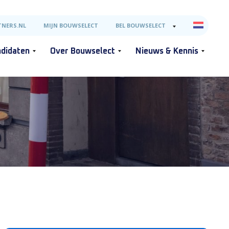
NERS.NL
MIJN BOUWSELECT
BEL BOUWSELECT
didaten
Over Bouwselect
Nieuws & Kennis