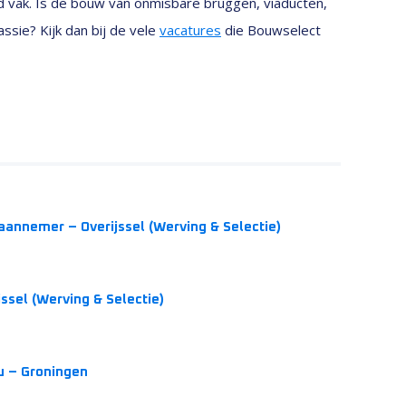
end vak. Is de bouw van onmisbare bruggen, viaducten,
sie? Kijk dan bij de vele
vacatures
die Bouwselect
 aannemer – Overijssel (Werving & Selectie)
sel (Werving & Selectie)
u – Groningen