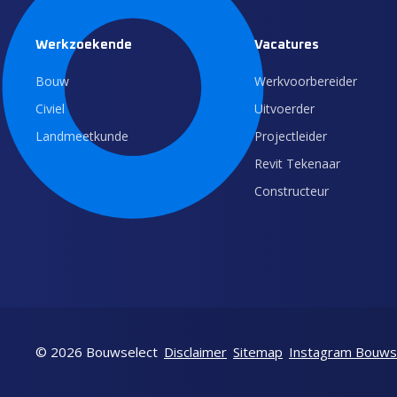
Werkzoekende
Vacatures
Bouw
Werkvoorbereider
Civiel
Uitvoerder
Landmeetkunde
Projectleider
Revit Tekenaar
Constructeur
© 2026 Bouwselect
Disclaimer
Sitemap
Instagram Bouws