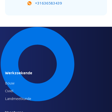
+31636583439
Werkzoekende
Bouw
Civiel
Landmeetkunde