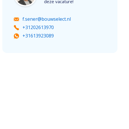
deze vacature!
f.sener@bouwselect.nl
+31202613970
+31613923089