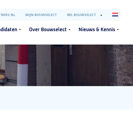
NERS.NL
MIJN BOUWSELECT
BEL BOUWSELECT
didaten
Over Bouwselect
Nieuws & Kennis