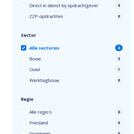
Direct in dienst bij opdrachtgever
0
ZZP-opdrachten
0
Sector
Alle sectoren
6
Bouw
5
Civiel
1
Werktuigbouw
0
Regio
Alle regio's
6
Friesland
0
Groningen
0