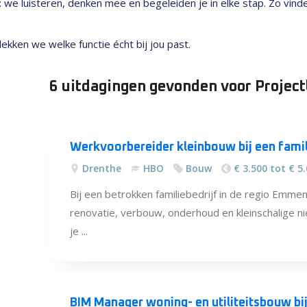
nt: we luisteren, denken mee en begeleiden je in elke stap. Zo vin
kken we welke functie écht bij jou past.
6 uitdagingen
gevonden
voor Project
Alle
vacatures
Werkvoorbereider kleinbouw bij een fami
Drenthe
HBO
Bouw
€ 3.500 tot € 5
Bij een betrokken familiebedrijf in de regio Emme
renovatie, verbouw, onderhoud en kleinschalige n
je ...
BIM Manager woning- en utiliteitsbouw b