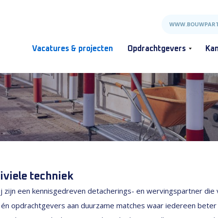
WWW.BOUWPART
Vacatures & projecten
Opdrachtgevers
Kan
iviele techniek
j zijn een kennisgedreven detacherings- en wervingspartner die v
s én opdrachtgevers aan duurzame matches waar iedereen beter