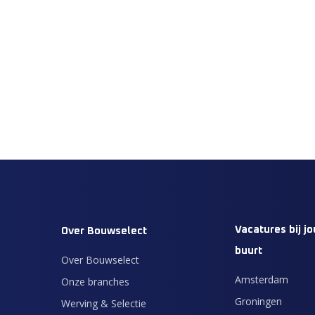
Vacatures bij jo
Over Bouwselect
buurt
Over Bouwselect
Amsterdam
Onze branches
Groningen
Werving & Selectie