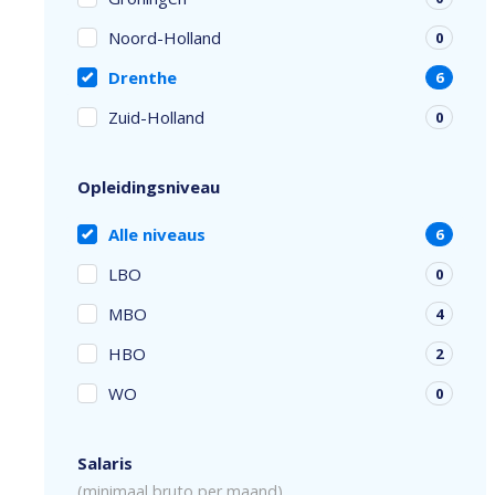
Noord-Holland
0
Drenthe
6
Zuid-Holland
0
Opleidingsniveau
Alle niveaus
6
LBO
0
MBO
4
HBO
2
WO
0
Salaris
(minimaal bruto per maand)