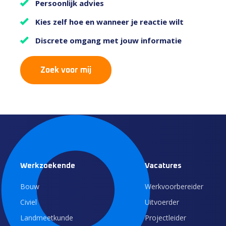
Persoonlijk advies
Kies zelf hoe en wanneer je reactie wilt
Discrete omgang met jouw informatie
Zoek voor mij
Werkzoekende
Vacatures
Bouw
Werkvoorbereider
Civiel
Uitvoerder
Landmeetkunde
Projectleider