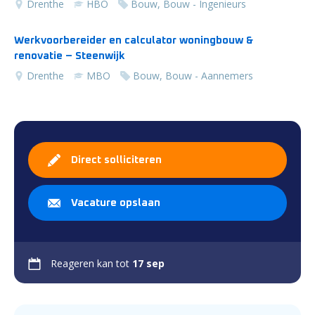
Drenthe
HBO
Bouw, Bouw - Ingenieurs
Werkvoorbereider en calculator woningbouw &
renovatie – Steenwijk
Drenthe
MBO
Bouw, Bouw - Aannemers
Direct solliciteren
Vacature opslaan
Reageren kan tot
17 sep