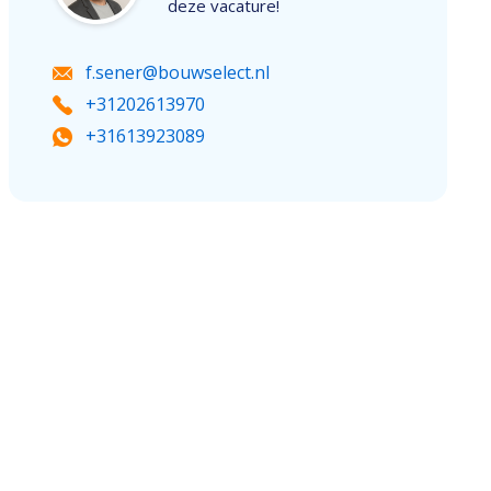
deze vacature!
f.sener@bouwselect.nl
+31202613970
+31613923089