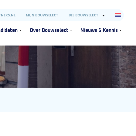
NERS.NL
MIJN BOUWSELECT
BEL BOUWSELECT
didaten
Over Bouwselect
Nieuws & Kennis