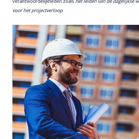
verantwoordelijkheden zoals
het leiden van de dagelijkse
voor het projectverloop
.