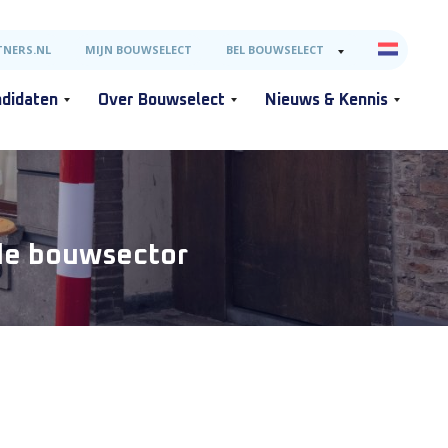
NERS.NL
MIJN BOUWSELECT
BEL BOUWSELECT
didaten
Over Bouwselect
Nieuws & Kennis
 de bouwsector