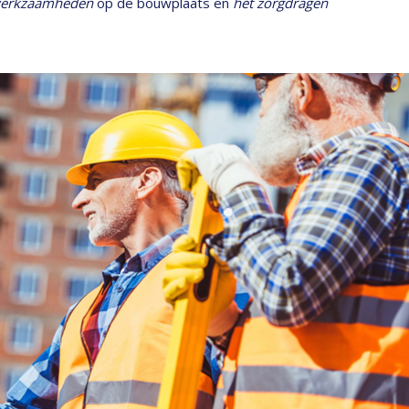
 werkzaamheden
op de bouwplaats en
het zorgdragen