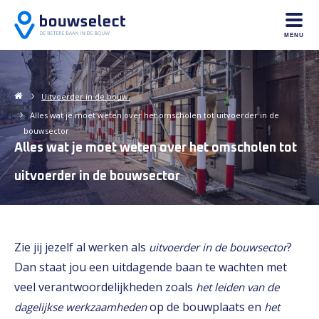
MENU
Uitvoerder in de bouw.
Alles wat je moet weten over het omscholen tot uitvoerder in de
bouwsector
Alles wat je moet weten over het omscholen tot
uitvoerder in de bouwsector
Zie jij jezelf al werken als
?
uitvoerder in de bouwsector
Dan staat jou een uitdagende baan te wachten met
veel verantwoordelijkheden zoals
het leiden van de
op de bouwplaats en
dagelijkse werkzaamheden
het