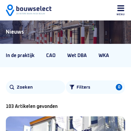
MENU
Nieuws
In de praktijk
CAO
Wet DBA
WKA
0
Zoeken
Filters
103 Artikelen gevonden