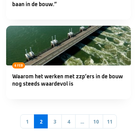
baan in de bouw.”
6 FEB
Waarom het werken met zzp’ers in de bouw
nog steeds waardevol is
1
2
3
4
...
10
11