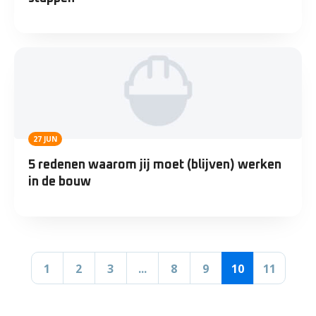
27 JUN
5 redenen waarom jij moet (blijven) werken
in de bouw
1
2
3
...
8
9
10
11