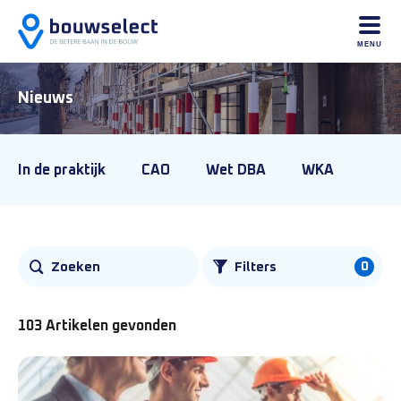
MENU
Nieuws
In de praktijk
CAO
Wet DBA
WKA
0
Zoeken
Filters
103 Artikelen gevonden