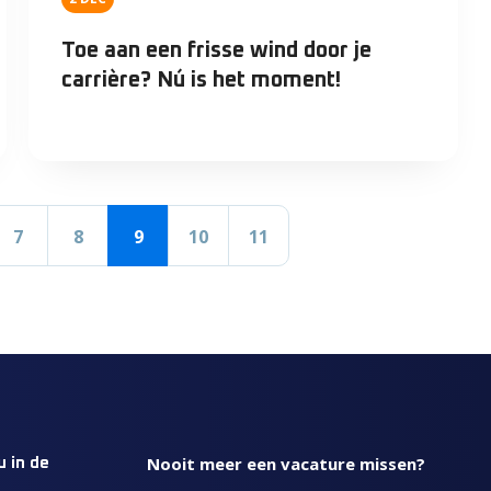
Toe aan een frisse wind door je
carrière? Nú is het moment!
7
8
9
10
11
Nooit meer een vacature missen?
u in de