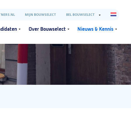
NERS.NL
MIJN BOUWSELECT
BEL BOUWSELECT
didaten
Over Bouwselect
Nieuws & Kennis