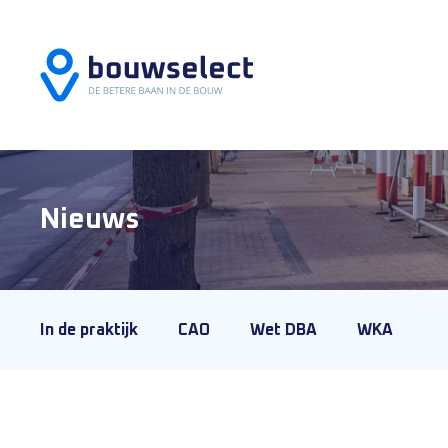
Nieuws
In de praktijk
CAO
Wet DBA
WKA