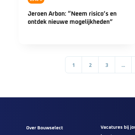
Jeroen Arbon: “Neem risico’s en
ontdek nieuwe mogelijkheden”
1
2
3
...
Vacatures bij jo
Over Bouwselect