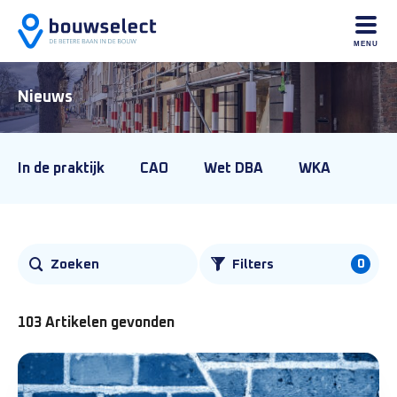
MENU
Nieuws
In de praktijk
CAO
Wet DBA
WKA
0
Zoeken
Filters
103 Artikelen gevonden