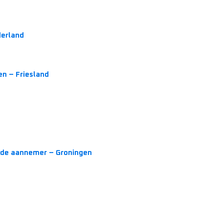
derland
en – Friesland
rde aannemer – Groningen