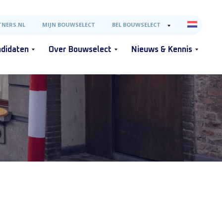
NERS.NL
MIJN BOUWSELECT
BEL BOUWSELECT
didaten
Over Bouwselect
Nieuws & Kennis