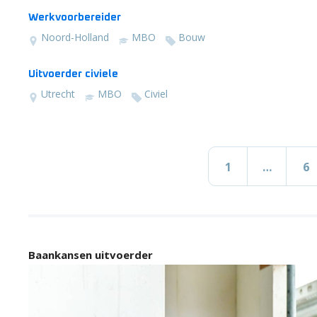
Werkvoorbereider
Noord-Holland
MBO
Bouw
Uitvoerder civiele
Utrecht
MBO
Civiel
1
…
6
Baankansen uitvoerder